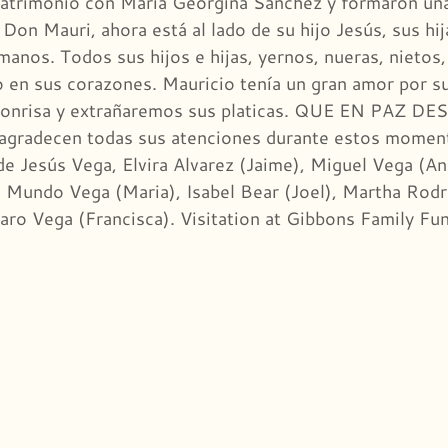
atrimonio con María Georgina Sanchez y formaron una 
n Mauri, ahora está al lado de su hijo Jesús, sus hij
anos. Todos sus hijos e hijas, yernos, nueras, nietos,
 en sus corazones. Mauricio tenía un gran amor por su 
 sonrisa y extrañaremos sus platicas. QUE EN PAZ
radecen todas sus atenciones durante estos momento
de Jesús Vega, Elvira Alvarez (Jaime), Miguel Vega (An
 Mundo Vega (Maria), Isabel Bear (Joel), Martha Rodrig
varo Vega (Francisca). Visitation at Gibbons Family F